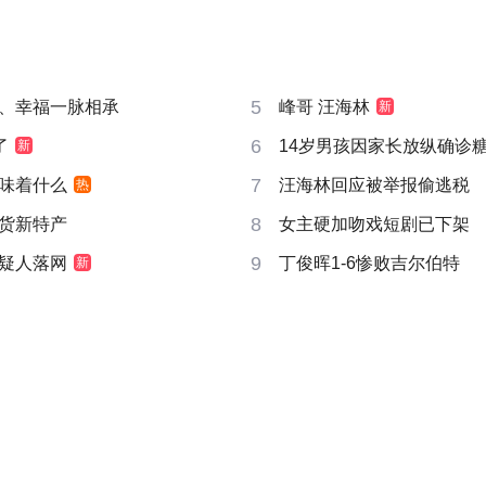
5
、幸福一脉相承
峰哥 汪海林
新
6
了
14岁男孩因家长放纵确诊
新
7
味着什么
汪海林回应被举报偷逃税
热
8
货新特产
女主硬加吻戏短剧已下架
9
疑人落网
丁俊晖1-6惨败吉尔伯特
新