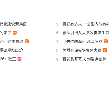
5
代化建设新局面
拼豆有多火 一公里内能有4
6
的来了
被深圳街头大爷吹奏谋生
热
7
24小时警戒线
《去你的岛》 观众哭崩
热
热
8
重磅规划出炉
美股存储板块集体大跌
热
9
26》歌王
百花奖开幕式 刘浩存独舞
新