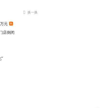

换一换
4万元
热
后门店倒闭
”