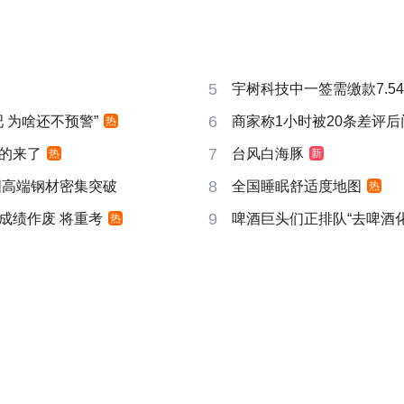
5
宇树科技中一签需缴款7.5
6
吧 为啥还不预警”
商家称1小时被20条差评
热
7
的来了
台风白海豚
热
新
8
国高端钢材密集突破
全国睡眠舒适度地图
热
9
成绩作废 将重考
啤酒巨头们正排队“去啤酒化
热