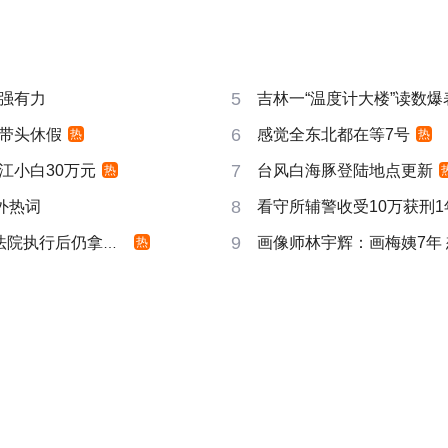
5
强有力
吉林一“温度计大楼”读数爆
6
带头休假
感觉全东北都在等7号
热
热
7
江小白30万元
台风白海豚登陆地点更新
热
8
成海外热词
看守所辅警收受10万获刑1
9
院执行后仍拿不到
画像师林宇辉：画梅姨7年
热