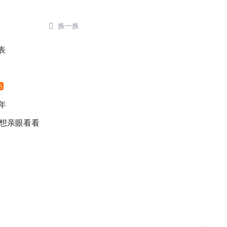

换一换
表
热
年
 想亲眼看看