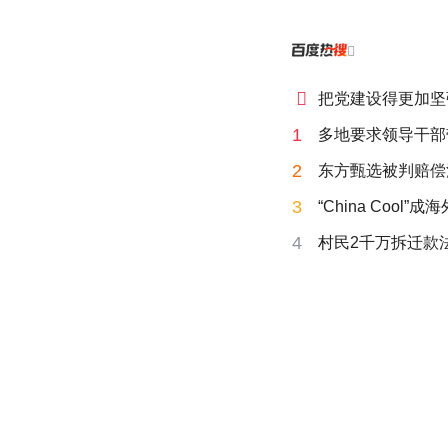


把党建设得更加坚
1
多地要求领导干部
2
东方甄选被判赔偿
3
“China Cool”
4
村民2千万拆迁款法